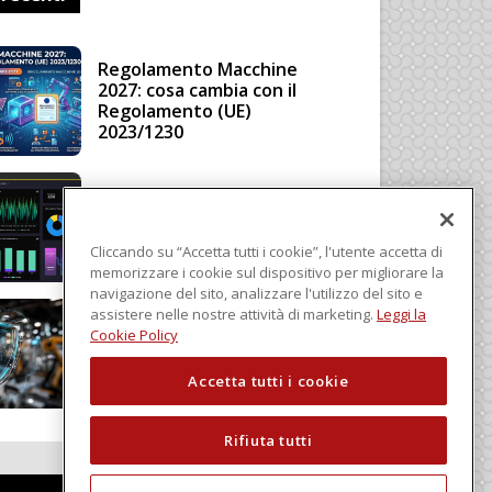
Regolamento Macchine
2027: cosa cambia con il
Regolamento (UE)
2023/1230
Schneider Electric, una
piattaforma di intelligenza
in cloud
Cliccando su “Accetta tutti i cookie”, l'utente accetta di
memorizzare i cookie sul dispositivo per migliorare la
navigazione del sito, analizzare l'utilizzo del sito e
assistere nelle nostre attività di marketing.
Leggi la
Sicurezza e conformità, 5
Cookie Policy
consigli verso il nuovo
Regolamento macchine
Accetta tutti i cookie
Rifiuta tutti