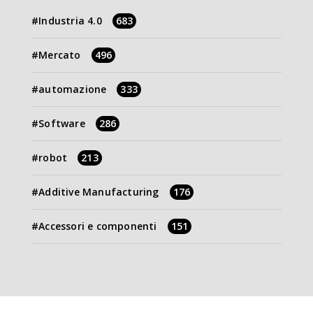
Industria 4.0
683
Mercato
496
automazione
333
Software
286
robot
213
Additive Manufacturing
176
Accessori e componenti
151