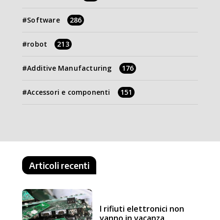
Software
286
robot
213
Additive Manufacturing
176
Accessori e componenti
151
Articoli recenti
I rifiuti elettronici non
vanno in vacanza