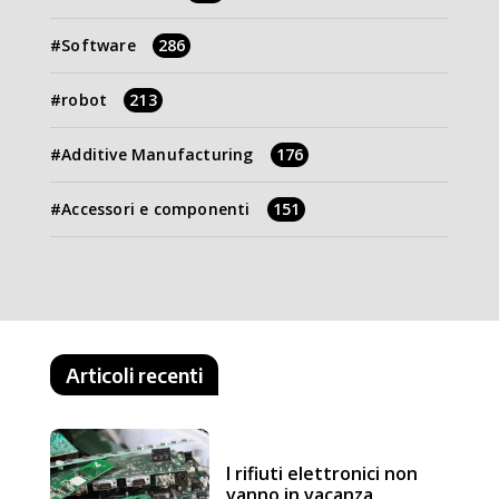
Software
286
robot
213
Additive Manufacturing
176
Accessori e componenti
151
Articoli recenti
I rifiuti elettronici non
vanno in vacanza