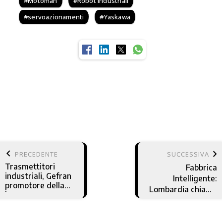
Motoman
Robot industriali
servoazionamenti
Yaskawa
keyboard_arrow_left
keyboard_arrow_right
PRECEDENTE
SUCCESSIVA
Trasmettitori
Fabbrica
industriali, Gefran
Intelligente:
promotore della
Lombardia chiama
legge IEC 62828
Europa