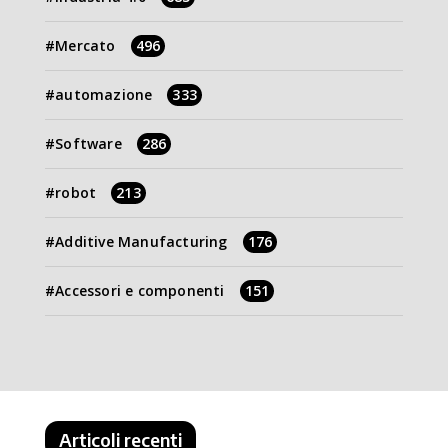
Mercato
496
automazione
333
Software
286
robot
213
Additive Manufacturing
176
Accessori e componenti
151
Articoli recenti