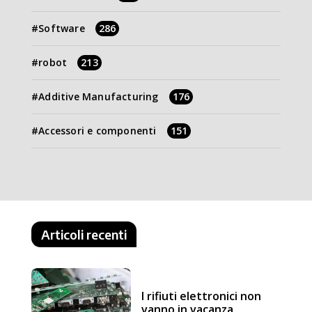
Software
286
robot
213
Additive Manufacturing
176
Accessori e componenti
151
Articoli recenti
I rifiuti elettronici non
vanno in vacanza