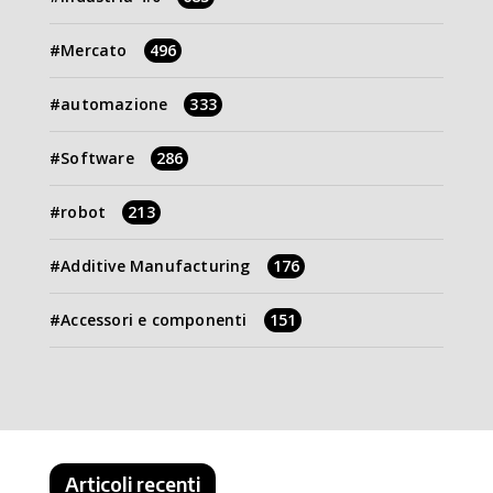
Mercato
496
automazione
333
Software
286
robot
213
Additive Manufacturing
176
Accessori e componenti
151
Articoli recenti