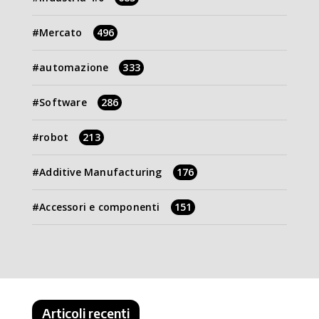
Mercato
496
automazione
333
Software
286
robot
213
Additive Manufacturing
176
Accessori e componenti
151
Articoli recenti