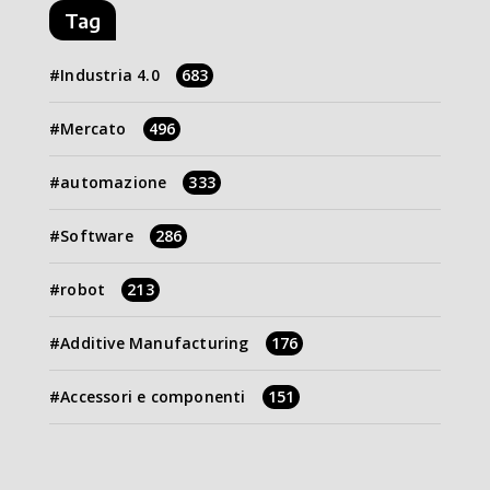
Tag
Industria 4.0
683
Mercato
496
automazione
333
Software
286
robot
213
Additive Manufacturing
176
Accessori e componenti
151