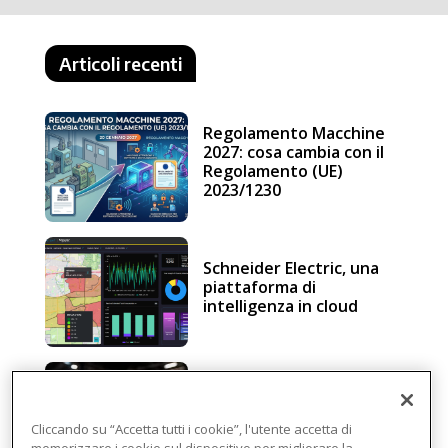
Articoli recenti
Regolamento Macchine
2027: cosa cambia con il
Regolamento (UE)
2023/1230
Schneider Electric, una
piattaforma di
intelligenza in cloud
Sicurezza e conformità, 5
consigli verso il nuovo
Regolamento macchine
Cliccando su “Accetta tutti i cookie”, l'utente accetta di
memorizzare i cookie sul dispositivo per migliorare la