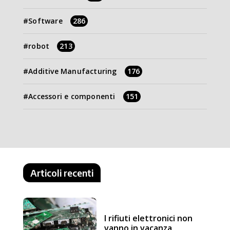
Software
286
robot
213
Additive Manufacturing
176
Accessori e componenti
151
Articoli recenti
I rifiuti elettronici non
vanno in vacanza