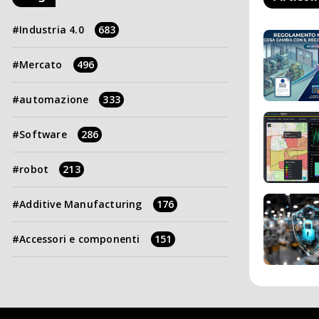
Industria 4.0
683
Mercato
496
automazione
333
Software
286
robot
213
Additive Manufacturing
176
Accessori e componenti
151