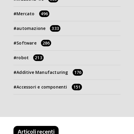
Mercato
496
automazione
333
Software
286
robot
213
Additive Manufacturing
176
Accessori e componenti
151
Articoli recenti