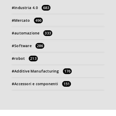
Industria 4.0
683
Mercato
496
automazione
333
Software
286
robot
213
Additive Manufacturing
176
Accessori e componenti
151