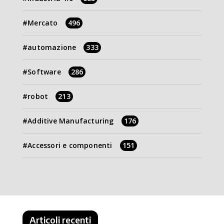
Mercato
496
automazione
333
Software
286
robot
213
Additive Manufacturing
176
Accessori e componenti
151
Articoli recenti