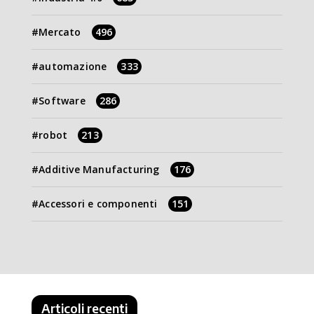
Mercato
496
automazione
333
Software
286
robot
213
Additive Manufacturing
176
Accessori e componenti
151
Articoli recenti