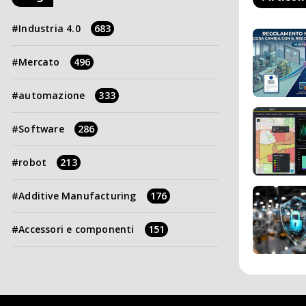
Industria 4.0
683
Mercato
496
automazione
333
Software
286
robot
213
Additive Manufacturing
176
Accessori e componenti
151