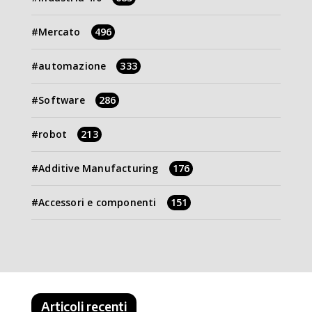
Mercato
496
automazione
333
Software
286
robot
213
Additive Manufacturing
176
Accessori e componenti
151
Articoli recenti