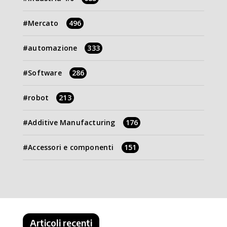
Mercato
496
automazione
333
Software
286
robot
213
Additive Manufacturing
176
Accessori e componenti
151
Articoli recenti