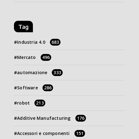
Tag
Industria 4.0
683
Mercato
496
automazione
333
Software
286
robot
213
Additive Manufacturing
176
Accessori e componenti
151