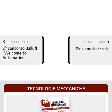
keyboard_arrow_left
keyboard_arrow_right
PRECEDENTE
SUCCESSIVA
2° concorso Balluff
Pinza motorizzata
“Welcome to
Automation”
TECNOLOGIE MECCANICHE