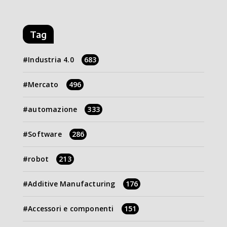
Tag
Industria 4.0
683
Mercato
496
automazione
333
Software
286
robot
213
Additive Manufacturing
176
Accessori e componenti
151