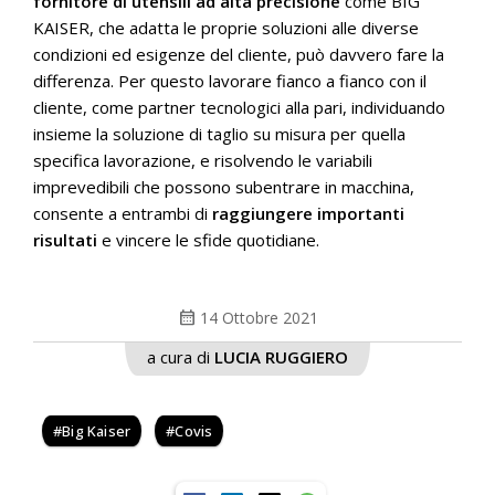
fornitore di utensili ad alta precisione
come BIG
KAISER, che adatta le proprie soluzioni alle diverse
condizioni ed esigenze del cliente, può davvero fare la
differenza. Per questo lavorare fianco a fianco con il
cliente, come partner tecnologici alla pari, individuando
insieme la soluzione di taglio su misura per quella
specifica lavorazione, e risolvendo le variabili
imprevedibili che possono subentrare in macchina,
consente a entrambi di
raggiungere importanti
risultati
e vincere le sfide quotidiane.
calendar_month
14 Ottobre 2021
a cura di
LUCIA RUGGIERO
Big Kaiser
Covis