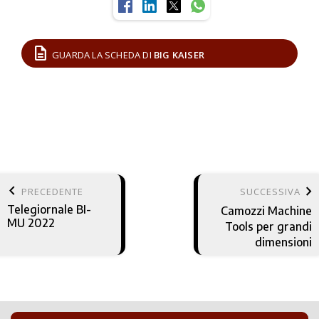
description
GUARDA LA SCHEDA DI
BIG KAISER
keyboard_arrow_left
keyboard_arrow_right
PRECEDENTE
SUCCESSIVA
Telegiornale BI-
Camozzi Machine
MU 2022
Tools per grandi
dimensioni