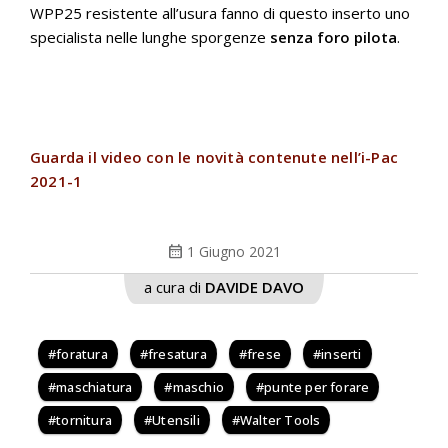
WPP25 resistente all’usura fanno di questo inserto uno
specialista nelle lunghe sporgenze
senza foro pilota
.
Guarda il video con le novità contenute nell’i-Pac
2021-1
calendar_month
1 Giugno 2021
a cura di
DAVIDE DAVO
foratura
fresatura
frese
inserti
maschiatura
maschio
punte per forare
tornitura
Utensili
Walter Tools