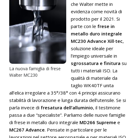
che Walter mette in
evidenza come novità di
prodotto per il 2021. Si
parte con le
frese in
metallo duro integrale
MC230 Advance Xill·tec
,
soluzione ideale per
l’impiego universale in
sgrossatura e finitura
su
La nuova famiglia di frese
tutti i materiali ISO. La
Walter MC230
qualità di materiale da
taglio WK40TF unita
all’elica irregolare a 35°/38° con 4 principi assicurano
stabilità di lavorazione e lunga durata dell’utensile. Se si
parla invece di
fresatura dell’alluminio
, il testimone
passa a due “specialiste”. Parliamo delle nuove famiglie
di frese in metallo duro integrale
MD266 Supreme
e
MC267 Advance
. Pensate in particolare per le
lavorazioni nel settore aerospaziale e per materiali ISO