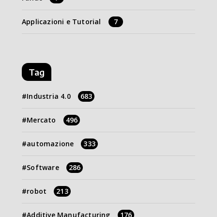
Applicazioni e Tutorial
7
Tag
Industria 4.0
683
Mercato
496
automazione
333
Software
286
robot
213
Additive Manufacturing
176