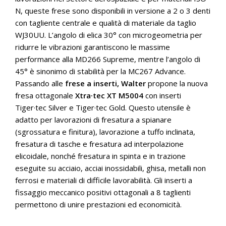
N, queste frese sono disponibili in versione a 2 o 3 denti
con tagliente centrale e qualità di materiale da taglio
WJ30UU. L’angolo di elica 30° con microgeometria per
ridurre le vibrazioni garantiscono le massime
performance alla MD266 Supreme, mentre l’angolo di
45° è sinonimo di stabilità per la MC267 Advance.
Passando alle
frese a inserti, Walter
propone la nuova
fresa ottagonale
Xtra·tec XT M5004
con inserti
Tiger·tec Silver e Tiger·tec Gold. Questo utensile è
adatto per lavorazioni di fresatura a spianare
(sgrossatura e finitura), lavorazione a tuffo inclinata,
fresatura di tasche e fresatura ad interpolazione
elicoidale, nonché fresatura in spinta e in trazione
eseguite su acciaio, acciai inossidabili, ghisa, metalli non
ferrosi e materiali di difficile lavorabilità. Gli inserti a
fissaggio meccanico positivi ottagonali a 8 taglienti
permettono di unire prestazioni ed economicità.