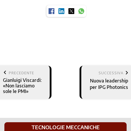
keyboard_arrow_left
keyboard_arrow_right
PRECEDENTE
SUCCESSIVA
Gianluigi Viscardi:
Nuova leadership
«Non lasciamo
per IPG Photonics
sole le PMI»
TECNOLOGIE MECCANICHE