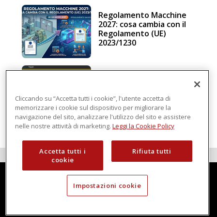
Regolamento Macchine
2027: cosa cambia con il
Regolamento (UE)
2023/1230
Schneider Electric, una
piattaforma di
intelligenza in cloud
Cliccando su “Accetta tutti i cookie”, l'utente accetta di
memorizzare i cookie sul dispositivo per migliorare la
navigazione del sito, analizzare l'utilizzo del sito e assistere
nelle nostre attività di marketing.
Leggi la Cookie Policy
Accetta tutti i
Rifiuta tutti
cookie
Impostazioni cookie
Techmec è una testata di DBInformation Spa P.IVA 09293820156
Centro Direzionale – Strada 4, Palazzo A, Scala 2
20057 Assago (MI)