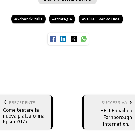
Schenck Italia
strategie
Value Over volume
keyboard_arrow_left
keyboard_arrow_right
PRECEDENTE
SUCCESSIVA
Come testare la
HELLER vola a
nuova piattaforma
Farnborough
Eplan 2027
International
Airshow 2026