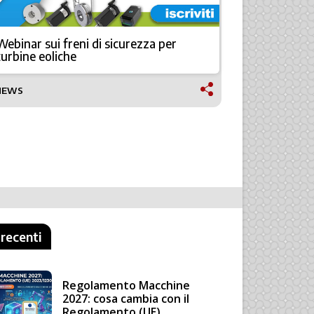
Webinar sui freni di sicurezza per
HP, stampa
turbine eoliche
macchine 
NEWS
FABBRICA DI
 recenti
Regolamento Macchine
2027: cosa cambia con il
Regolamento (UE)