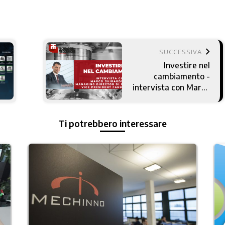
keyboard_arrow_right
SUCCESSIVA
Investire nel
cambiamento -
intervista con Marco
Ghirardello
Ti potrebbero interessare