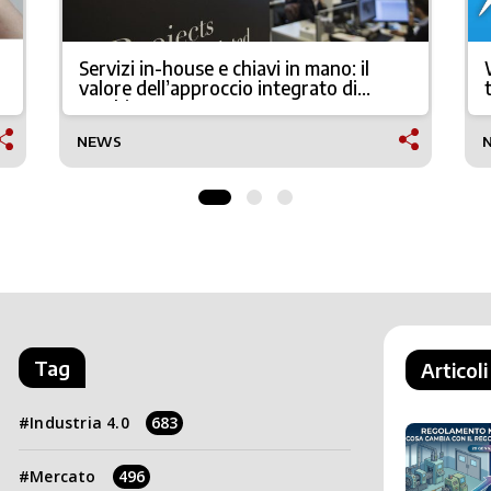
Servizi in-house e chiavi in mano: il
valore dell’approccio integrato di
Mechinno
NEWS
Tag
Articoli
Industria 4.0
683
Mercato
496