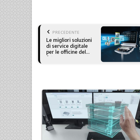
keyboard_arrow_left
PRECEDENTE
Le migliori soluzioni
di service digitale
per le officine del
futuro