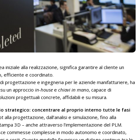
iniziale alla realizzazione, significa garantire al cliente un
o, efficiente e coordinato.
 di progettazione e ingegneria per le aziende manifatturiere, ha
o su un approccio
in-house
e
chiavi in mano
, capace di
uzioni progettuali concrete, affidabili e su misura.
io strategico: concentrare al proprio interno tutte le fasi
 alla progettazione, dall’analisi e simulazione, fino alla
a stampa 3D – anche attraverso l’implementazione del PLM.
estisce commesse complesse in modo autonomo e coordinato,
mpi e costi. Questo modello favorisce un dialogo continuo tra le