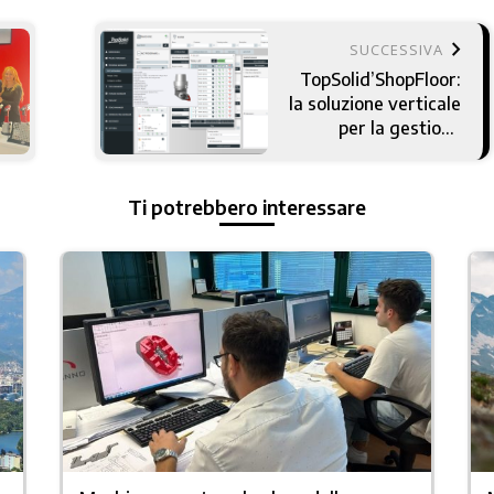
keyboard_arrow_right
SUCCESSIVA
TopSolid’ShopFloor:
la soluzione verticale
per la gestione
utensili in officina
Ti potrebbero interessare