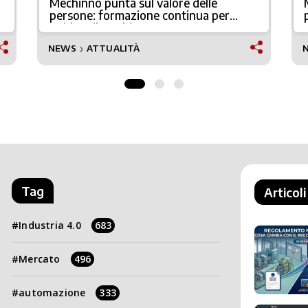
Mechinno punta sul valore delle
persone: formazione continua per
guidare il cambiamento
NEWS
ATTUALITÀ
❯
Tag
Articoli
Industria 4.0
683
Mercato
496
automazione
333