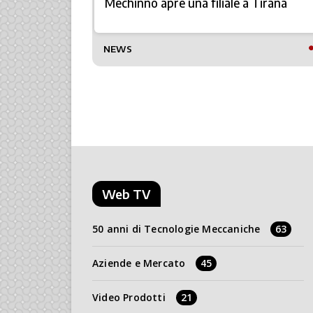
azione in
Mechinno apre una filiale a Tirana
TTO
NEWS
Web TV
50 anni di Tecnologie Meccaniche
63
Aziende e Mercato
45
Video Prodotti
21