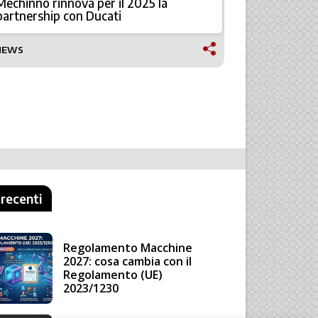
Mechinno rinnova per il 2025 la
L’approcci
partnership con Ducati
manufactu
NEWS
NEWS
 recenti
Regolamento Macchine
2027: cosa cambia con il
Regolamento (UE)
2023/1230