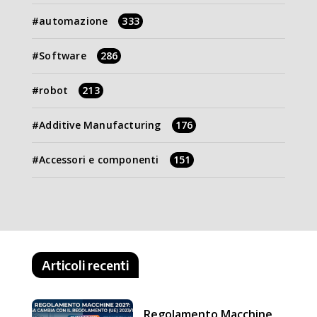
automazione
333
Software
286
robot
213
Additive Manufacturing
176
Accessori e componenti
151
Articoli recenti
Regolamento Macchine