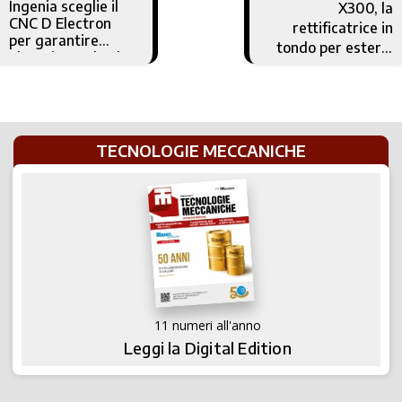
Ingenia sceglie il
X300, la
CNC D Electron
rettificatrice in
per garantire
tondo per esterni
elevati standard
compatta di Mar
di velocità e
produttività delle
macchine utensili
TECNOLOGIE MECCANICHE
11 numeri all'anno
Leggi la Digital Edition