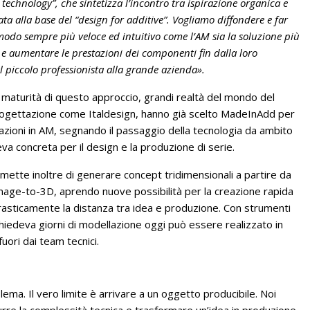
technology”, che sintetizza l’incontro tra ispirazione organica e
ta alla base del “design for additive”. Vogliamo diffondere e far
do sempre più veloce ed intuitivo come l’AM sia la soluzione più
e e aumentare le prestazioni dei componenti fin dalla loro
l piccolo professionista alla grande azienda».
 maturità di questo approccio, grandi realtà del mondo del
rogettazione come Italdesign, hanno già scelto MadeInAdd per
azioni in AM, segnando il passaggio della tecnologia da ambito
va concreta per il design e la produzione di serie.
mette inoltre di generare concept tridimensionali a partire da
image-to-3D, aprendo nuove possibilità per la creazione rapida
drasticamente la distanza tra idea e produzione. Con strumenti
chiedeva giorni di modellazione oggi può essere realizzato in
uori dai team tecnici.
ema. Il vero limite è arrivare a un oggetto producibile. Noi
re la complessità tecnica e trasformare un’idea in produzione