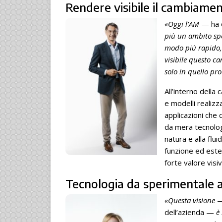
Rendere visibile il cambiame
«Oggi l’AM
— ha 
più un ambito spe
modo più rapido, 
visibile questo c
solo in quello pr
All’interno della
e modelli realizz
applicazioni che
da mera tecnolog
natura e alla fl
funzione ed estet
forte valore visiv
Tecnologia da sperimentale a
«Questa visione
—
dell’azienda —
è