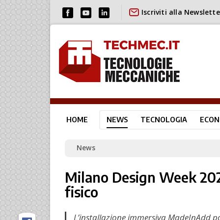
Iscriviti alla Newslette
HOME
NEWS
TECNOLOGIA
ECON
News
Milano Design Week 202
fisico
L’installazione immersiva MadeInAdd porta