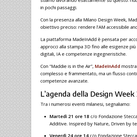
in pochi passaggi.
Con la presenza alla Milano Design Week, Mad
obiettivo preciso: rendere l’AM accessibile anch
La piattaforma MadeInAdd è pensata per accomp
approcci alla stampa 3D fino alle esigenze più
digitali, IA e competenze ingegneristiche.
Con “Maddie is in the Air”,
MadeInAdd
mostra 
complesso e frammentato, ma un flusso continu
competenze avanzate.
L’agenda della Design Week
Tra i numerosi eventi milanesi, segnaliamo:
Martedì 21 ore 18
c/o Fondazione Stecca
Additive. Inspired by Nature, Driven by t
Venerdì 24 ore 14
c/o Fondazione Stecca