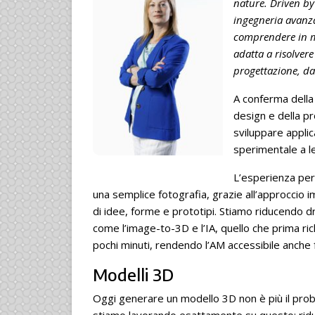
nature. Driven by 
ingegneria avanza
comprendere in mo
adatta a risolver
progettazione, da
A conferma della
design e della p
sviluppare applic
sperimentale a le
L’esperienza per
una semplice fotografia, grazie all’approccio 
di idee, forme e prototipi. Stiamo riducendo 
come l’image-to-3D e l’IA, quello che prima ri
pochi minuti, rendendo l’AM accessibile anche f
Modelli 3D
Oggi generare un modello 3D non è più il probl
stiamo lavorando esattamente su questo: ridur