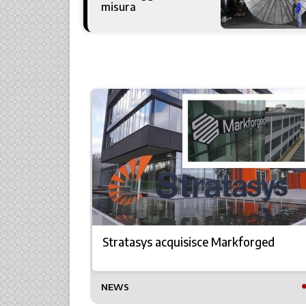
misura
mpositi: il
Stratasys acquisisce Markforged
orazione
IA
NEWS