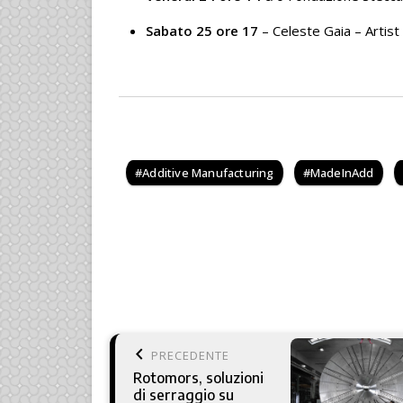
Sabato 25 ore 17
– Celeste Gaia – Artist
Additive Manufacturing
MadeInAdd
keyboard_arrow_left
PRECEDENTE
Rotomors, soluzioni
di serraggio su