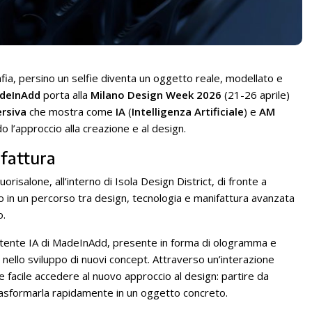
ia, persino un selfie diventa un oggetto reale, modellato e
deInAdd
porta alla
Milano Design Week 2026
(21-26 aprile)
ersiva
che mostra come
IA
(
Intelligenza Artificiale
) e
AM
o l’approccio alla creazione e al design.
ifattura
orisalone, all’interno di Isola Design District, di fronte a
o in un percorso tra design, tecnologia e manifattura avanzata
o.
istente IA di MadeInAdd, presente in forma di ologramma e
nello sviluppo di nuovi concept. Attraverso un’interazione
e facile accedere al nuovo approccio al design: partire da
trasformarla rapidamente in un oggetto concreto.