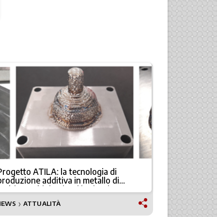
Progetto ATILA: la tecnologia di
Caracol po
produzione additiva in metallo di
in Nord Am
Meltio per bioimpianti in titanio per
anca e ginocchio
NEWS
ATTUALITÀ
NEWS
❯