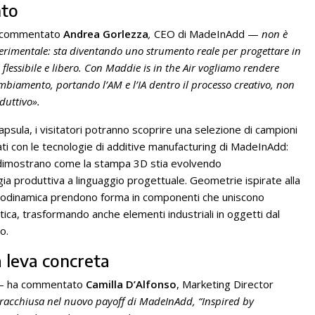
nto
commentato
Andrea Gorlezza
,
CEO di MadeInAdd —
non è
rimentale: sta diventando uno strumento reale per progettare in
flessibile e libero. Con Maddie is in the Air vogliamo rendere
ambiamento, portando l’AM e l’IA dentro il processo creativo, non
oduttivo».
 capsula, i visitatori potranno scoprire una selezione di campioni
ati con le tecnologie di additive manufacturing di MadeInAdd:
 dimostrano come la stampa 3D stia evolvendo
ia produttiva a linguaggio progettuale. Geometrie ispirate alla
uidodinamica prendono forma in componenti che uniscono
ica, trasformando anche elementi industriali in oggetti dal
o.
 leva concreta
 ha commentato
Camilla D’Alfonso
, Marketing Director
 racchiusa nel nuovo payoff di MadeInAdd, “Inspired by