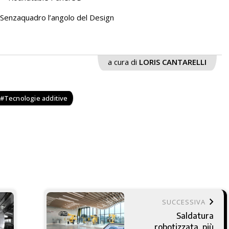
 Senzaquadro l’angolo del Design
a cura di
LORIS CANTARELLI
Tecnologie additive
keyboard_arrow_right
SUCCESSIVA
Saldatura
robotizzata, più