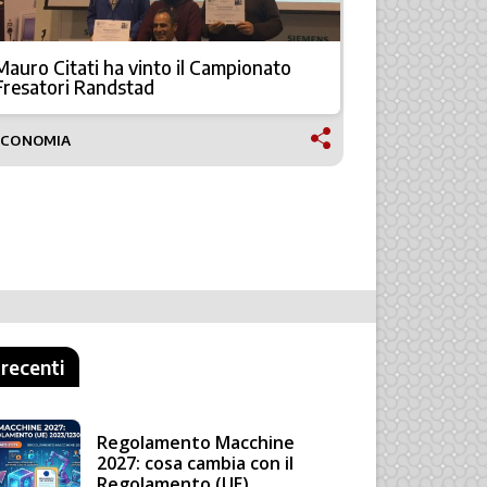
Mauro Citati ha vinto il Campionato
Parte il ca
Fresatori Randstad
Randstad
ECONOMIA
ECONOMIA
 recenti
Regolamento Macchine
2027: cosa cambia con il
Regolamento (UE)