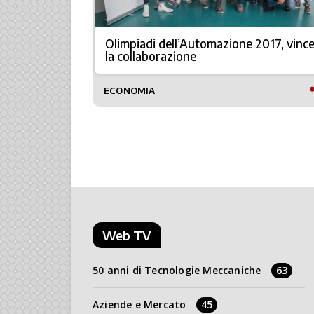
zioni più
Olimpiadi dell’Automazione 2017, vinc
la collaborazione
TTO
ECONOMIA
Web TV
50 anni di Tecnologie Meccaniche
63
Aziende e Mercato
45