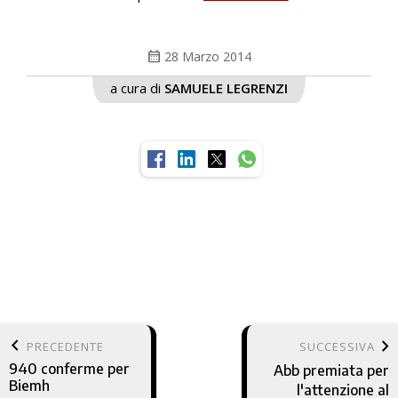
calendar_month
28 Marzo 2014
a cura di
SAMUELE LEGRENZI
keyboard_arrow_left
keyboard_arrow_right
PRECEDENTE
SUCCESSIVA
940 conferme per
Abb premiata per
Biemh
l'attenzione al