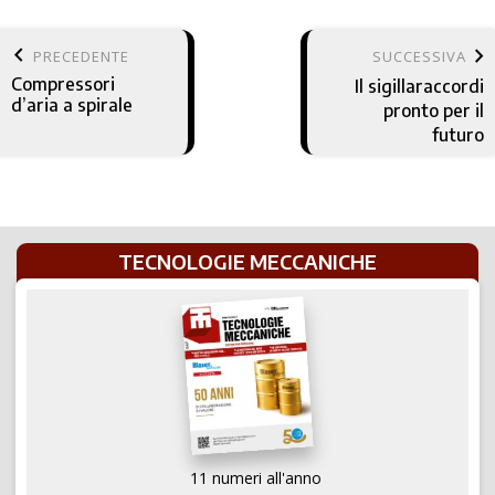
keyboard_arrow_left
keyboard_arrow_right
PRECEDENTE
SUCCESSIVA
Compressori
Il sigillaraccordi
d’aria a spirale
pronto per il
futuro
TECNOLOGIE MECCANICHE
11 numeri all'anno