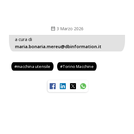
calendar_month
3 Marzo 2026
a cura di
maria.bonaria.mereu@dbinformation.it
macchina utensile
Torino Macchine