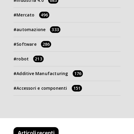
Industria 4.0
683
Mercato
496
automazione
333
Software
286
robot
213
Additive Manufacturing
176
Accessori e componenti
151
Articoli recenti