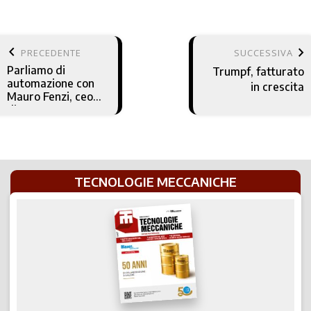
keyboard_arrow_left
keyboard_arrow_right
PRECEDENTE
SUCCESSIVA
Parliamo di
Trumpf, fatturato
automazione con
in crescita
Mauro Fenzi, ceo
di Comau
TECNOLOGIE MECCANICHE