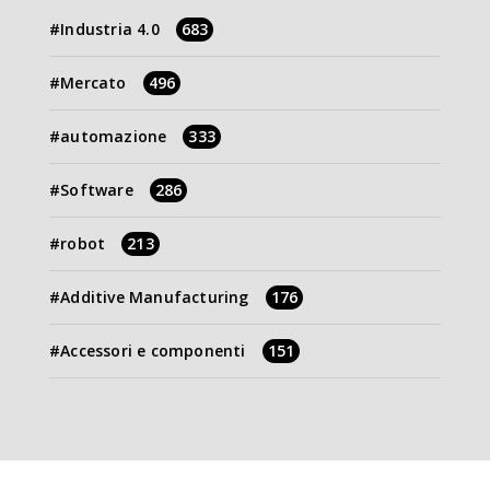
Industria 4.0
683
Mercato
496
automazione
333
Software
286
robot
213
Additive Manufacturing
176
Accessori e componenti
151