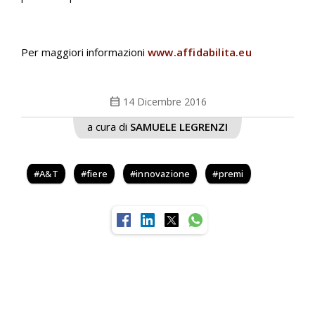
Per maggiori informazioni
www.affidabilita.eu
calendar_month
14 Dicembre 2016
a cura di
SAMUELE LEGRENZI
A&T
fiere
innovazione
premi