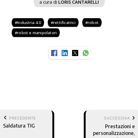
a cura di
LORIS CANTARELLI
Industria 4.0
rettificatrici
robot
robot e manipolatori
keyboard_arrow_left
keyboard_arrow_right
PRECEDENTE
SUCCESSIVA
Saldatura TIG
Prestazioni e
personalizzazione,