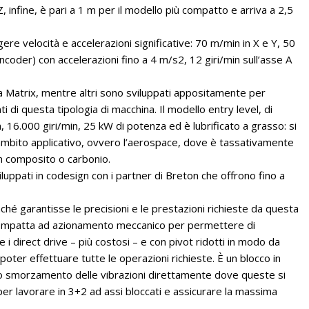
Z, infine, è pari a 1 m per il modello più compatto e arriva a 2,5
gere velocità e accelerazioni significative: 70 m/min in X e Y, 50
 encoder) con accelerazioni fino a 4 m/s2, 12 giri/min sull’asse A
lla Matrix, mentre altri sono sviluppati appositamente per
i di questa tipologia di macchina. Il modello entry level, di
 16.000 giri/min, 25 kW di potenza ed è lubrificato a grasso: si
o ambito applicativo, ovvero l’aerospace, dove è tassativamente
 in composito o carbonio.
sviluppati in codesign con i partner di Breton che offrono fino a
nché garantisse le precisioni e le prestazioni richieste da questa
ne compatta ad azionamento meccanico per permettere di
i direct drive – più costosi – e con pivot ridotti in modo da
poter effettuare tutte le operazioni richieste. È un blocco in
r lo smorzamento delle vibrazioni direttamente dove queste si
er lavorare in 3+2 ad assi bloccati e assicurare la massima