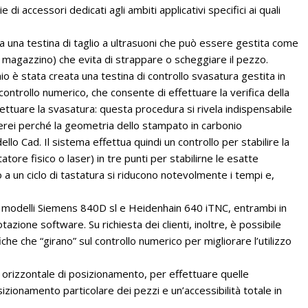
di accessori dedicati agli ambiti applicativi specifici ai quali
ta una testina di taglio a ultrasuoni che può essere gestita come
el magazzino) che evita di strappare o scheggiare il pezzo.
nio è stata creata una testina di controllo svasatura gestita in
ntrollo numerico, che consente di effettuare la verifica della
fettuare la svasatura: questa procedura si rivela indispensabile
aerei perché la geometria dello stampato in carbonio
lo Cad. Il sistema effettua quindi un controllo per stabilire la
atore fisico o laser) in tre punti per stabilirne le esatte
 a un ciclo di tastatura si riducono notevolmente i tempi e,
ono i modelli Siemens 840D sl e Heidenhain 640 iTNC, entrambi in
tazione software. Su richiesta dei clienti, inoltre, è possibile
fiche che “girano” sul controllo numerico per migliorare l’utilizzo
 orizzontale di posizionamento, per effettuare quelle
sizionamento particolare dei pezzi e un’accessibilità totale in