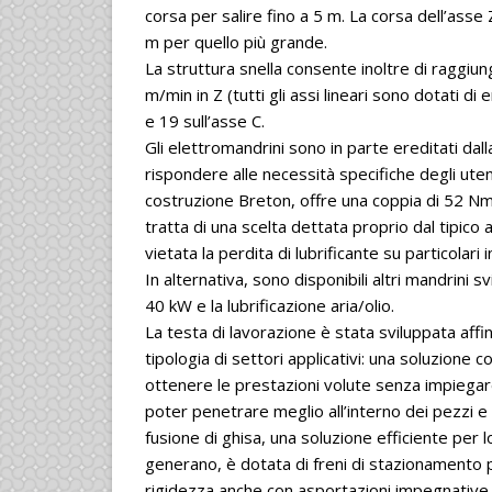
corsa per salire fino a 5 m. La corsa dell’asse 
m per quello più grande.
La struttura snella consente inoltre di raggiun
m/min in Z (tutti gli assi lineari sono dotati di
e 19 sull’asse C.
Gli elettromandrini sono in parte ereditati da
rispondere alle necessità specifiche degli utent
costruzione Breton, offre una coppia di 52 Nm,
tratta di una scelta dettata proprio dal tipic
vietata la perdita di lubrificante su particolari
In alternativa, sono disponibili altri mandrini 
40 kW e la lubrificazione aria/olio.
La testa di lavorazione è stata sviluppata affi
tipologia di settori applicativi: una soluzio
ottenere le prestazioni volute senza impiegare 
poter penetrare meglio all’interno dei pezzi e 
fusione di ghisa, una soluzione efficiente pe
generano, è dotata di freni di stazionamento p
rigidezza anche con asportazioni impegnative.