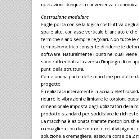
operazioni: dunque la convenienza economica 
Costruzione modulare
Eagle porta con sé la logica costruttiva degli al
spalle alte, con asse verticale bilanciato e ch
termiche siano sempre regolari. Non tutte le of
termosimmetrico consente di ridurre le deforma
software. Naturalmente i punti nei quali viene 
sono raffreddati attraverso l’impiego di un appos
punti della struttura.
Come buona parte delle macchine prodotte da 
progetto.
È realizzata interamente in acciaio elettrosald
ridurre le vibrazioni e limitare le torsioni; que
dimensionale imposta dagli utilizzatori della 
prodotto standard per soddisfare le richieste
La macchina è azionata tramite motori brushles
cremagliera con due motori e relativi pignoni c
soluzione a cremagliera, assicura corse da 2 m 