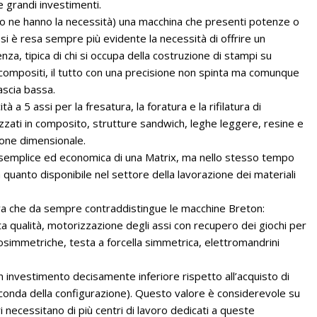
 grandi investimenti.
i (o ne hanno la necessità) una macchina che presenti potenze o
i è resa sempre più evidente la necessità di offrire un
a, tipica di chi si occupa della costruzione di stampi su
o compositi, il tutto con una precisione non spinta ma comunque
ascia bassa.
à a 5 assi per la fresatura, la foratura e la rifilatura di
zzati in composito, strutture sandwich, leghe leggere, resine e
sione dimensionale.
ù semplice ed economica di una Matrix, ma nello stesso tempo
 quanto disponibile nel settore della lavorazione dei materiali
tiva che da sempre contraddistingue le macchine Breton:
 alta qualità, motorizzazione degli assi con recupero dei giochi per
mosimmetriche, testa a forcella simmetrica, elettromandrini
n investimento decisamente inferiore rispetto all’acquisto di
seconda della configurazione). Questo valore è considerevole su
i necessitano di più centri di lavoro dedicati a queste