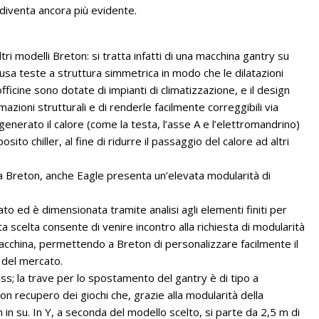
diventa ancora più evidente.
tri modelli Breton: si tratta infatti di una macchina gantry su
e usa teste a struttura simmetrica in modo che le dilatazioni
ficine sono dotate di impianti di climatizzazione, e il design
zioni strutturali e di renderle facilmente correggibili via
generato il calore (come la testa, l’asse A e l’elettromandrino)
ito chiller, al fine di ridurre il passaggio del calore ad altri
Breton, anche Eagle presenta un’elevata modularità di
ato ed è dimensionata tramite analisi agli elementi finiti per
sta scelta consente di venire incontro alla richiesta di modularità
macchina, permettendo a Breton di personalizzare facilmente il
 del mercato.
s; la trave per lo spostamento del gantry è di tipo a
on recupero dei giochi che, grazie alla modularità della
in su. In Y, a seconda del modello scelto, si parte da 2,5 m di