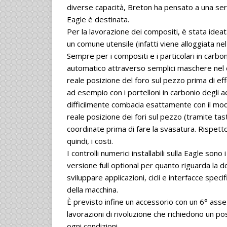
diverse capacità, Breton ha pensato a una serie 
Eagle è destinata.
Per la lavorazione dei compositi, è stata idea
un comune utensile (infatti viene alloggiata n
Sempre per i compositi e i particolari in carbo
automatico attraverso semplici maschere nel co
reale posizione del foro sul pezzo prima di ef
ad esempio con i portelloni in carbonio degli 
difficilmente combacia esattamente con il model
reale posizione dei fori sul pezzo (tramite tast
coordinate prima di fare la svasatura. Rispetto
quindi, i costi.
I controlli numerici installabili sulla Eagle s
versione full optional per quanto riguarda la do
sviluppare applicazioni, cicli e interfacce speci
della macchina.
È previsto infine un accessorio con un 6° asse
lavorazioni di rivoluzione che richiedono un po
ogni condizioni.