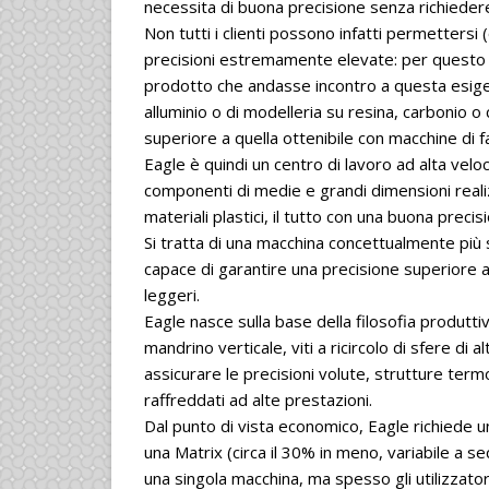
necessita di buona precisione senza richiedere
Non tutti i clienti possono infatti permetters
precisioni estremamente elevate: per questo s
prodotto che andasse incontro a questa esigenz
alluminio o di modelleria su resina, carbonio 
superiore a quella ottenibile con macchine di f
Eagle è quindi un centro di lavoro ad alta velocit
componenti di medie e grandi dimensioni reali
materiali plastici, il tutto con una buona preci
Si tratta di una macchina concettualmente pi
capace di garantire una precisione superiore a
leggeri.
Eagle nasce sulla base della filosofia produt
mandrino verticale, viti a ricircolo di sfere di
assicurare le precisioni volute, strutture ter
raffreddati ad alte prestazioni.
Dal punto di vista economico, Eagle richiede u
una Matrix (circa il 30% in meno, variabile a 
una singola macchina, ma spesso gli utilizzator