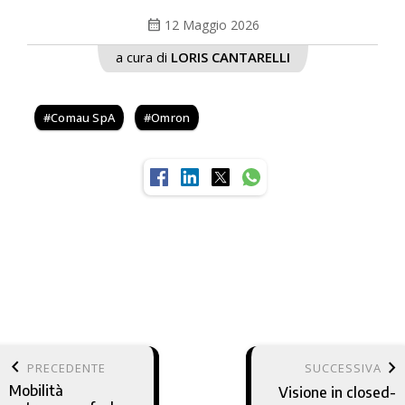
calendar_month
12 Maggio 2026
a cura di
LORIS CANTARELLI
Comau SpA
Omron
keyboard_arrow_left
keyboard_arrow_right
PRECEDENTE
SUCCESSIVA
Mobilità
Visione in closed-