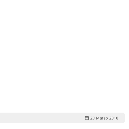
calendar_today
29 Marzo 2018