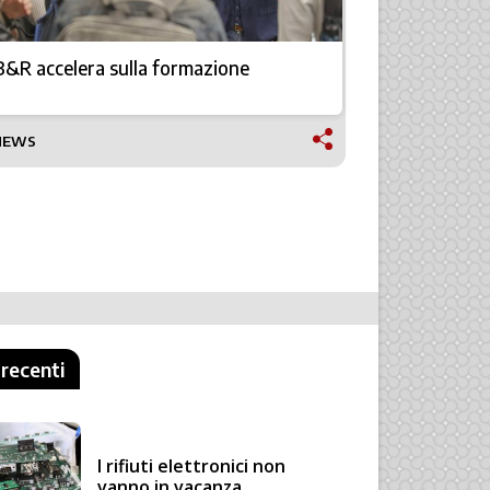
B&R accelera sulla formazione
Mattei Gro
NEWS
NEWS
 recenti
I rifiuti elettronici non
vanno in vacanza