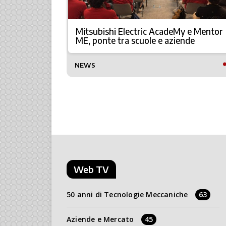
6, come
Mitsubishi Electric AcadeMy e Mentor
ME, ponte tra scuole e aziende
TTO
NEWS
Web TV
50 anni di Tecnologie Meccaniche
63
Aziende e Mercato
45