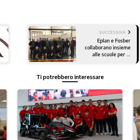
keyboard_arrow_right
SUCCESSIVA
Eplan e Fosber
collaborano insieme
alle scuole per la
formazione in
Toscana
Ti potrebbero interessare