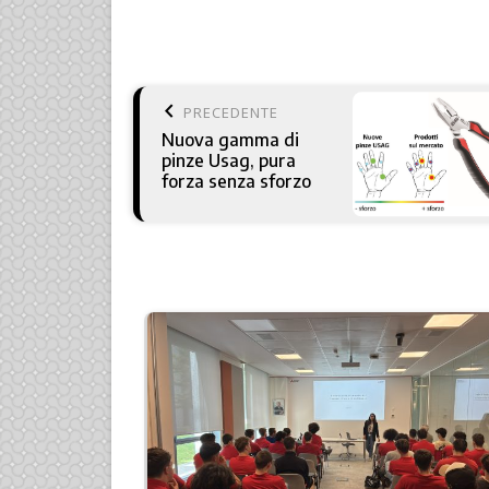
keyboard_arrow_left
PRECEDENTE
Nuova gamma di
pinze Usag, pura
forza senza sforzo