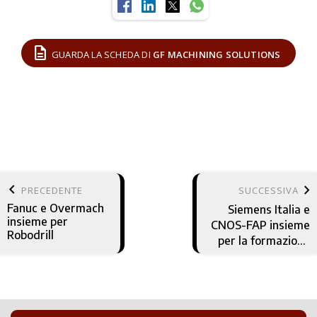
description
GUARDA LA SCHEDA DI
GF MACHINING SOLUTIONS
keyboard_arrow_left
keyboard_arrow_right
PRECEDENTE
SUCCESSIVA
Fanuc e Overmach
Siemens Italia e
insieme per
CNOS-FAP insieme
Robodrill
per la formazione
dei professionisti
del futuro