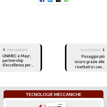
keyboard_arrow_left
keyboard_arrow_right
PRECEDENTE
SUCCESSIVA
UNIMEC e Mayr,
Fissaggio più
partnership
sicuro grazie alle
d’eccellenza per
rivettatrici con il
componenti per
Booster
martinetti e rinvii
angolari
TECNOLOGIE MECCANICHE