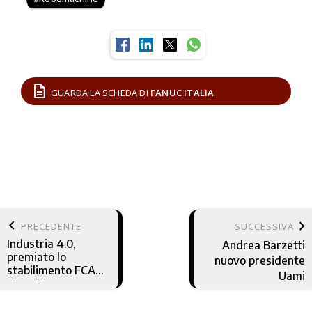
description
GUARDA LA SCHEDA DI
FANUC ITALIA
keyboard_arrow_left
keyboard_arrow_right
PRECEDENTE
SUCCESSIVA
Industria 4.0,
Andrea Barzetti
premiato lo
nuovo presidente
stabilimento FCA
Uami
di Melfi