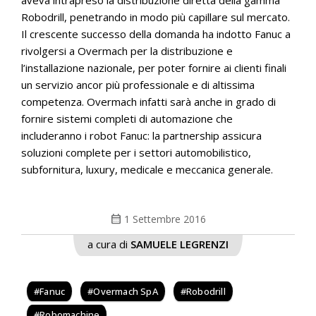
Robodrill, penetrando in modo più capillare sul mercato.
Il crescente successo della domanda ha indotto Fanuc a
rivolgersi a Overmach per la distribuzione e
l’installazione nazionale, per poter fornire ai clienti finali
un servizio ancor più professionale e di altissima
competenza. Overmach infatti sarà anche in grado di
fornire sistemi completi di automazione che
includeranno i robot Fanuc: la partnership assicura
soluzioni complete per i settori automobilistico,
subfornitura, luxury, medicale e meccanica generale.
calendar_month
1 Settembre 2016
a cura di
SAMUELE LEGRENZI
Fanuc
Overmach SpA
Robodrill
Robomachine