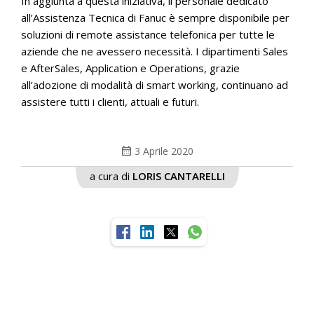
In aggiunta a questa iniziativa, il personale dedicato
all’Assistenza Tecnica di Fanuc è sempre disponibile per
soluzioni di remote assistance telefonica per tutte le
aziende che ne avessero necessità. I dipartimenti Sales
e AfterSales, Application e Operations, grazie
all’adozione di modalità di smart working, continuano ad
assistere tutti i clienti, attuali e futuri.
calendar_month
3 Aprile 2020
a cura di
LORIS CANTARELLI