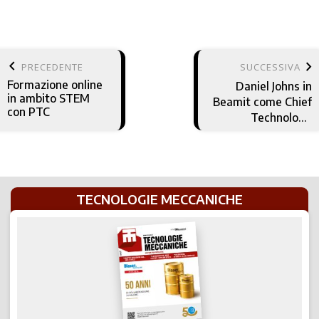
keyboard_arrow_left
keyboard_arrow_right
PRECEDENTE
SUCCESSIVA
Formazione online
Daniel Johns in
in ambito STEM
Beamit come Chief
con PTC
Technology
Officer e
responsabile
Business
Development
TECNOLOGIE MECCANICHE