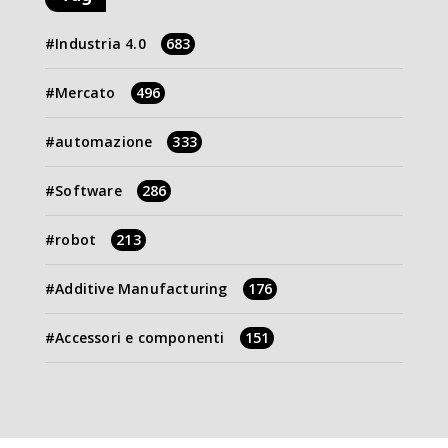
Industria 4.0
683
Mercato
496
automazione
333
Software
286
robot
213
Additive Manufacturing
176
Accessori e componenti
151