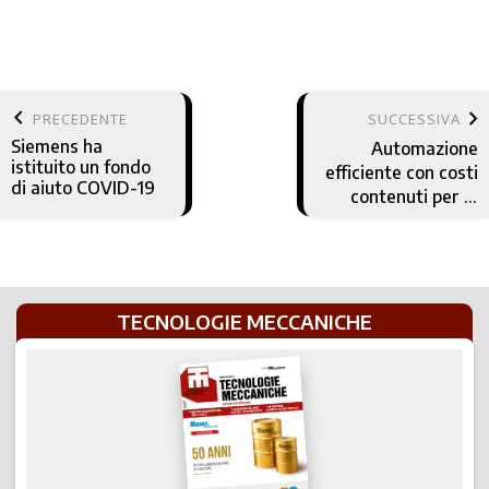
keyboard_arrow_left
keyboard_arrow_right
PRECEDENTE
SUCCESSIVA
Siemens ha
Automazione
istituito un fondo
efficiente con costi
di aiuto COVID-19
contenuti per le
attività di
assemblaggio
TECNOLOGIE MECCANICHE