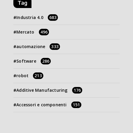
Tag
Industria 4.0
683
Mercato
496
automazione
333
Software
286
robot
213
Additive Manufacturing
176
Accessori e componenti
151