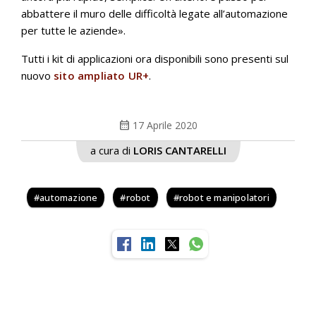
abbattere il muro delle difficoltà legate all’automazione
per tutte le aziende».
Tutti i kit di applicazioni ora disponibili sono presenti sul
nuovo
sito ampliato UR+
.
calendar_month
17 Aprile 2020
a cura di
LORIS CANTARELLI
automazione
robot
robot e manipolatori