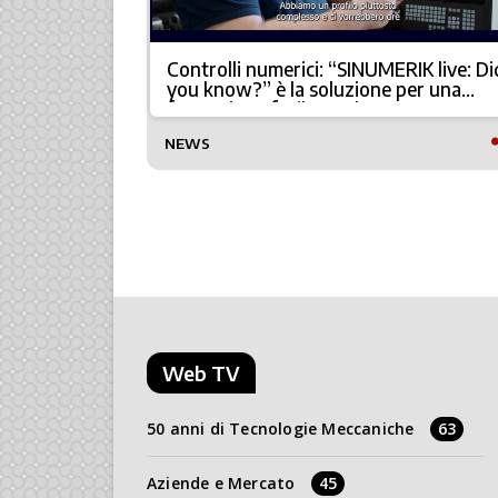
Siemens
Controlli numerici: “SINUMERIK live: Di
uro
you know?” è la soluzione per una
formazione facile e veloce
NEWS
Web TV
50 anni di Tecnologie Meccaniche
63
Aziende e Mercato
45