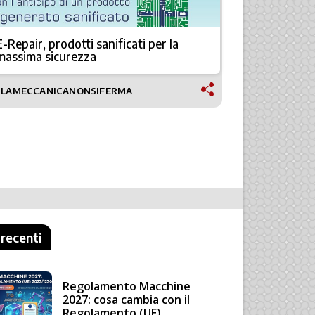
E-Repair, prodotti sanificati per la
Macchine u
massima sicurezza
Siemens
#LAMECCANICANONSIFERMA
#LAMECCAN
 recenti
Regolamento Macchine
2027: cosa cambia con il
Regolamento (UE)