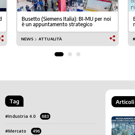
d
Busetto (Siemens Italia): BI-MU per noi
è un appuntamento strategico
NEWS
ATTUALITÀ
❯
Tag
Articoli
Industria 4.0
683
Mercato
496