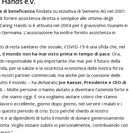
 Hands e.V.
e di beneficenza
fondata su iniziativa di Siemens AG nel 2001.
a di fornire assistenza diretta e semplice alle vittime degli
aring Hands si è attivata nel 2004 per il gravissimo tsunami in
in Germania. L’associazione ha inoltre fornito assistenza in
to di vista sanitario che sociale, COVID-19 è una sfida che, nel
e,
il mondo non ha mai visto prima in tempo di pace
. Ora,
do responsabile è più importante che mai: per il futuro della
nda, per la salute e la sicurezza economica della nostra forza
i nostri partner commerciali, ma anche per la coesione delle
tutto il mondo. – ha dichiarato
Joe Kaeser, Presidente e CEO di
G
– Molte persone ci hanno aiutato a diventare l’azienda forte e
 che siamo oggi. E ora vogliamo aiutare coloro che stanno
lavoro eccellente, giorno dopo giorno, nel servire i malati e i
n questo periodo di crisi. Ecco perché chiedo al nostro
 e ai dipendenti di tutto il mondo di donare generosamente.
onta. Voglio iniziare subito io personalmente, contribuendo con
 euro “.