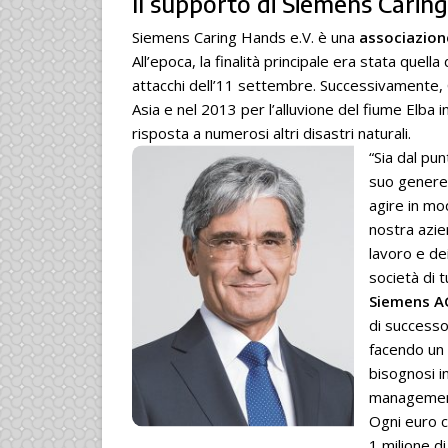
Il supporto di Siemens Caring
Siemens Caring Hands e.V. è una
associazion
All’epoca, la finalità principale era stata quell
attacchi dell’11 settembre. Successivamente, C
Asia e nel 2013 per l’alluvione del fiume Elba 
risposta a numerosi altri disastri naturali.
“Sia dal pun
suo gener
agire in mo
nostra azie
lavoro e de
società di 
Siemens A
di successo
facendo un 
bisognosi i
management
Ogni euro c
1 milione di