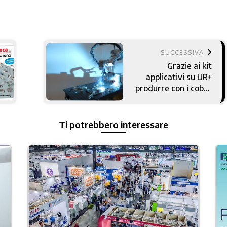
keyboard_arrow_right
SUCCESSIVA
Grazie ai kit
applicativi su UR+
produrre con i cobot
è ancora più semplice
Ti potrebbero interessare