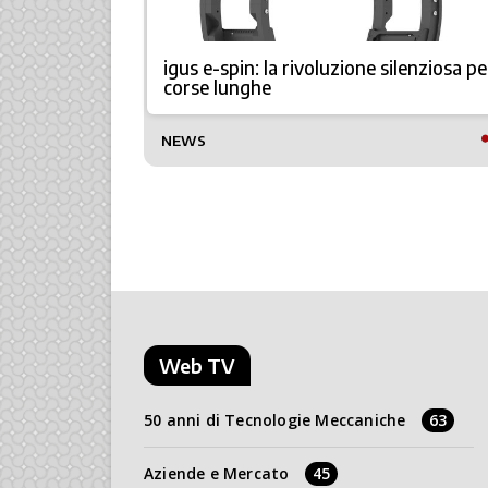
portacavi
igus e-spin: la rivoluzione silenziosa pe
corse lunghe
TTO
NEWS
Web TV
50 anni di Tecnologie Meccaniche
63
Aziende e Mercato
45