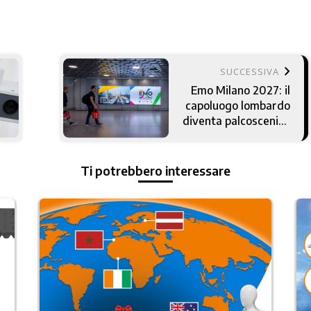
keyboard_arrow_right
SUCCESSIVA
Emo Milano 2027: il
capoluogo lombardo
diventa palcoscenico
mondiale
Ti potrebbero interessare