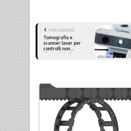
keyboard_arrow_left
PRECEDENTE
Tomografia e
scanner laser per
controlli non
distruttivi più
completi in un unico
passaggio: la
partnership Gilardoni
ed Hexagon