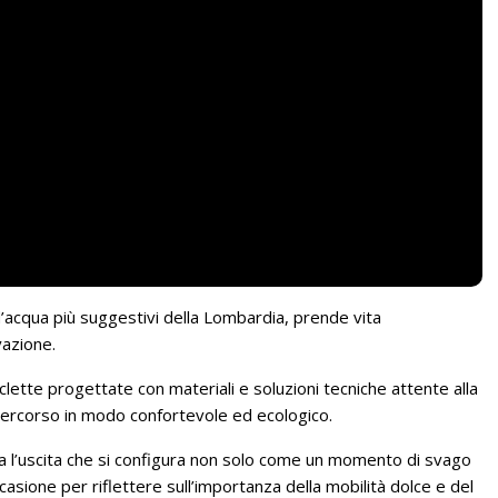
 d’acqua più suggestivi della Lombardia, prende vita
vazione.
ciclette progettate con materiali e soluzioni tecniche attente alla
 percorso in modo confortevole ed ecologico.
a l’uscita che si configura non solo come un momento di svago
ione per riflettere sull’importanza della mobilità dolce e del