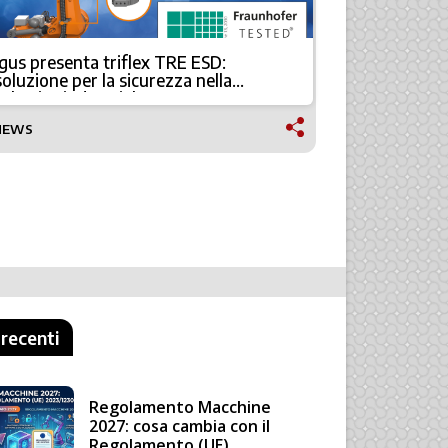
igus presenta triflex TRE ESD:
Implementa
soluzione per la sicurezza nella
supporto “
robotica industriale
alle PMI
NEWS
FABBRICA DI
 recenti
Regolamento Macchine
2027: cosa cambia con il
Regolamento (UE)