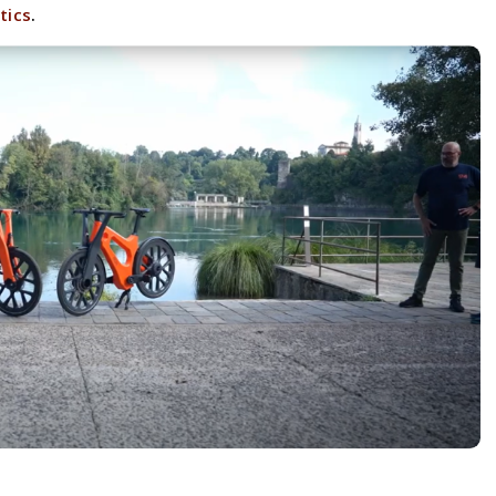
tics
.