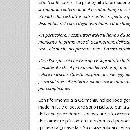
«Sul fronte estero
– ha proseguito la presiden
stazionaria confermando il trend di lungo per
ottenute dai costruttori oltreconfine rispetto a 
disponibili nel corso degli anni hanno dato luo
«In particolare, i costruttori italiani hanno da 
momento, la prima area di destinazione dell’ex
resti tale anche nei prossimi mesi, ha sostanzia
«Ora l’auspicio è che l’Europa e soprattutto la
considerato che il fenomeno del reshoring può avv
valore tedesche. Questo auspicio diviene oggi an
grava sul mercato internazionale ove le numeros
più complicata».
Con riferimento alla Germania, nel periodo ge
made in Italy di settore sono risultate pari a 2
dell’anno precedente. Nonostante ciò, occorre c
decisamente più contenuto rispetto al period
quando raggiunse la cifra di 465 milioni di euro