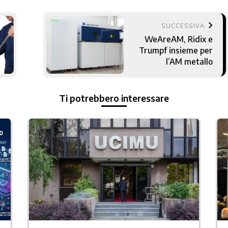
keyboard_arrow_right
SUCCESSIVA
WeAreAM, Ridix e
Trumpf insieme per
l’AM metallo
Ti potrebbero interessare