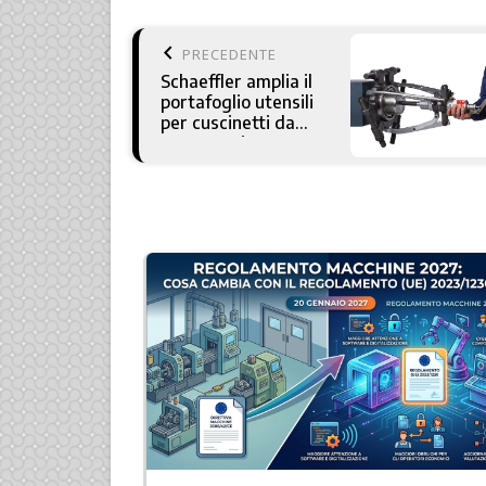
keyboard_arrow_left
PRECEDENTE
Schaeffler amplia il
portafoglio utensili
per cuscinetti da
manutenzione
industriale