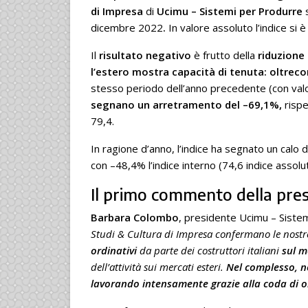
di Impresa
di
Ucimu – Sistemi per Produrre
dicembre 2022
.
In valore assoluto l’indice si
Il
risultato negativo
è frutto della
riduzione 
l’estero mostra capacità di tenuta: oltrecon
stesso periodo dell’anno precedente (con val
segnano un arretramento del –69,1%,
risp
79,4.
In ragione d’anno, l’indice ha segnato un calo 
con –48,4% l’indice interno (74,6 indice assolu
Il primo commento della pre
Barbara Colombo
, presidente Ucimu – Sistem
Studi & Cultura di Impresa confermano le nostr
ordinativi
da parte dei costruttori italiani
sul m
dell’attività sui mercati esteri.
Nel complesso, n
lavorando intensamente grazie alla coda di o