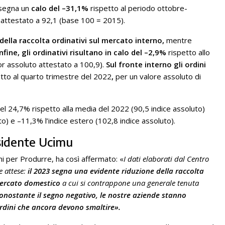
segna un
calo del –31,1%
rispetto al periodo ottobre-
 è attestato a 92,1 (base 100 = 2015).
della raccolta ordinativi sul mercato interno,
mentre
fine, gli ordinativi risultano in calo del –2,9%
rispetto allo
or assoluto attestato a 100,9).
Sul fronte interno gli ordini
etto al quarto trimestre del 2022
,
per un valore assoluto di
del 24,7% rispetto alla media del 2022 (90,5 indice assoluto)
to) e –11,3% l’indice estero (102,8 indice assoluto).
sidente Ucimu
i per Produrre, ha così affermato: «
I dati elaborati dal Centro
e attese:
il 2023 segna una evidente riduzione della raccolta
ercato domestico
a cui si contrappone una generale tenuta
onostante il segno negativo, le nostre aziende stanno
rdini che ancora devono smaltire».