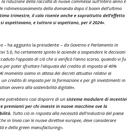
 la riduzione della raccolta di nuove commesse sull’intero anno è
rale ridimensionamento della domanda dopo il boom dell’ultimo
timo trimestre, il calo risente anche e soprattutto dell’effetto
 si aspettavano, e tuttora si aspettano, per il 2024»
.
no
– ha aggiunto la presidente –
da Governo e Parlamento in
tivi 5.0, ha certamente spinto le aziende a sospendere le decisioni
ccaduto l’opposto di ciò che si verificò l’anno scorso, quando vi fu
no per poter sfruttare l’aliquota del credito di imposta al 40%
 momento siamo in attesa dei decreti attuativi relativi ai
un credito di imposta per la formazione e per gli investimenti in
ition ovvero alla sostenibilità digitale».
ane potrebbero così disporre di un
sistema modulare di incentivi
te premianti per chi investe in nuove macchine ove la
bilità.
Tutto ciò in risposta alla necessità dell’industria del paese
nche in linea con le nuove direttive europee, deve considerare
ilità e della green manufacturing».