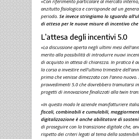
«Con riferimento particolare al mercato interno,
anzitutto fisiologica e corrisponde ad un gene
periodo.
Se invece stringiamo lo sguardo all’ul
di attesa per le nuove misure di incentivo che
L’attesa degli incentivi 5.0
«La discussione aperta negli ultimi mesi dell’an
merito alla possibilità di introdurre nuovi incen
di acquisto in attesa di chiarezza. In pratica è a
la corsa a investire nell’ultimo trimestre dell’an
prima che venisse dimezzata con l’anno nuovo. Al
provvedimenti 5.0 che dovrebbero tramutarsi in 
progetti di innovazione finalizzati alla twin trans
«In questo modo le aziende manifatturiere itali
fiscali, combinabili e cumulabili, maggiormen
digitalizzazione è anche abilitatore di sosteni
di proseguire con la transizione digitale che, a
rispetto dei criteri legati al tema della sostenib