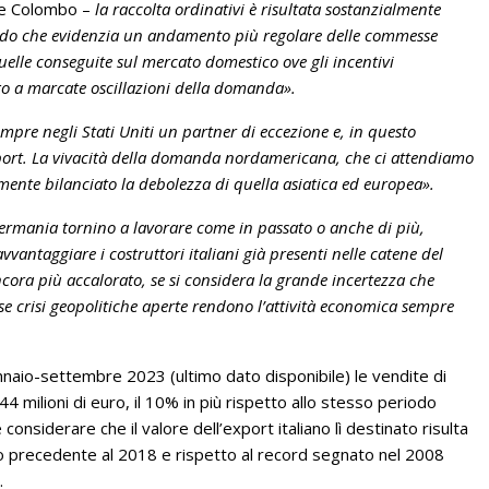
te Colombo –
la raccolta ordinativi è risultata sostanzialmente
iodo che evidenzia un andamento più regolare delle commesse
quelle conseguite sul mercato domestico ove gli incentivi
go a marcate oscillazioni della domanda».
sempre negli Stati Uniti un partner di eccezione e, in questo
port. La vivacità della domanda nordamericana, che ci attendiamo
lmente bilanciato la debolezza di quella asiatica ed europea».
 Germania tornino a lavorare come in passato o anche di più,
antaggiare i costruttori italiani già presenti nelle catene del
cora più accalorato, se si considera la grande incertezza che
e crisi geopolitiche aperte rendono l’attività economica sempre
nnaio-settembre 2023 (ultimo dato disponibile) le vendite di
44 milioni di euro, il 10% in più rispetto allo stesso periodo
onsiderare che il valore dell’export italiano lì destinato risulta
o precedente al 2018 e rispetto al record segnato nel 2008
.