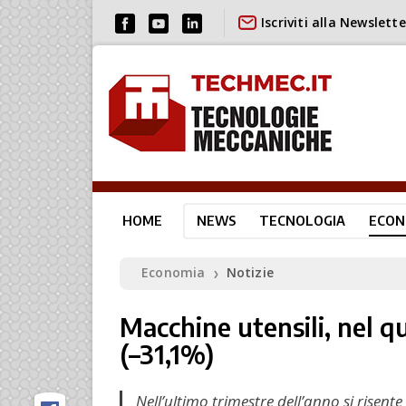
Iscriviti alla Newslette
HOME
NEWS
TECNOLOGIA
ECON
Economia
Notizie
❯
Macchine utensili, nel q
(–31,1%)
Nell’ultimo trimestre dell’anno si risente 