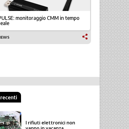
PULSE: monitoraggio CMM in tempo
Hexagon la
reale
XT
NEWS
NEWS
 recenti
I rifiuti elettronici non
vanno in vacanza