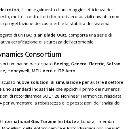
dei rotori
, il conseguimento di una maggior efficienza del
perto, mette i costruttori di motori aerospaziali davanti a non
, la progettazione dei cuscinetti e la stabilità del sistema.
seguito di un
FBO
(
Fan Blade Out
), comporta una serie di
lativa certificazione di sicurezza dell’aeromobile.
Dynamics Consortium
onsortium hanno partecipato
Boeing,
General Electric
,
Safran
yce
,
Honeywell,
MTU Aero
e
ITP Aero
.
discusso
nuove soluzioni di simulazione
per aiutare il settore
e uno standard industriale
che applichi il primo dei numerosi
uzioni di rotordinamica SOL 128 Nonlinear Harmonics, rilasciata
per aumentare la robustezza e le prestazioni dell’analisi del
 International Gas Turbine Institute
a Londra, i membri
 Modelling della Rotordinamica e Rotordinamica non lineare”,