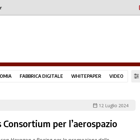
r
OMIA
FABBRICA DIGITALE
WHITEPAPER
VIDEO
calendar_today
12 Luglio 2024
s Consortium per l’aerospazio
iti con Hexagon e Boeing per la promozione dello