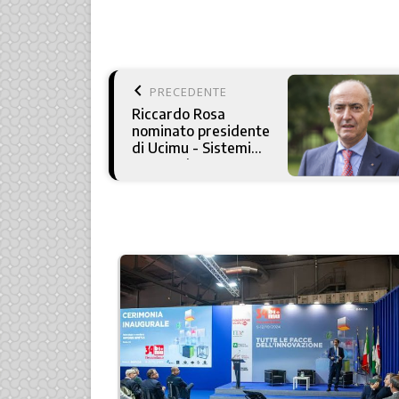
keyboard_arrow_left
PRECEDENTE
Riccardo Rosa
nominato presidente
di Ucimu - Sistemi
per Produrre e
Fondazione Ucimu