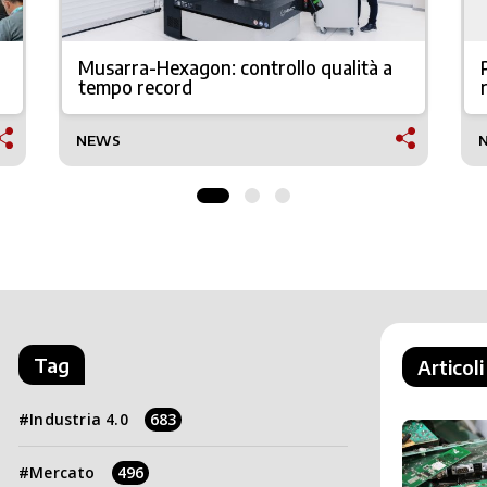
Musarra-Hexagon: controllo qualità a
tempo record
NEWS
Tag
Articoli
Industria 4.0
683
Mercato
496