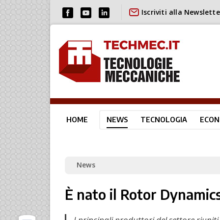
Iscriviti alla Newslette
HOME
NEWS
TECNOLOGIA
ECON
News
È nato il Rotor Dynamic
I principali produttori del settore riun