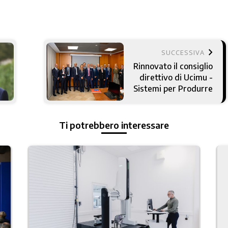
keyboard_arrow_right
SUCCESSIVA
Rinnovato il consiglio
direttivo di Ucimu -
Sistemi per Produrre
Ti potrebbero interessare