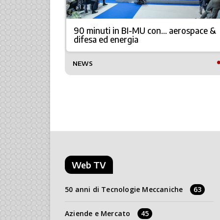
90 minuti in BI-MU con… aerospace &
n… volo!
difesa ed energia
NEWS
Web TV
50 anni di Tecnologie Meccaniche
63
Aziende e Mercato
45