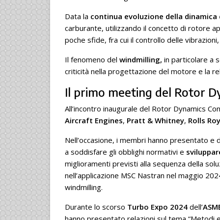
Data la
continua evoluzione della dinamica 
carburante, utilizzando il concetto di rotore a
poche sfide, fra cui il controllo delle vibrazioni
Il fenomeno del
windmilling,
in particolare a 
criticità nella progettazione del motore e la re
Il primo meeting del Rotor 
All’incontro inaugurale del Rotor Dynamics C
Aircraft Engines
,
Pratt & Whitney
,
Rolls Ro
Nell’occasione, i membri hanno presentato e 
a soddisfare gli obblighi normativi e
sviluppar
miglioramenti previsti alla sequenza della sol
nell’applicazione MSC Nastran nel maggio 2024 
windmilling.
Durante lo scorso
Turbo Expo 2024
dell’
ASME
hanno presentato relazioni sul tema “Metodi e