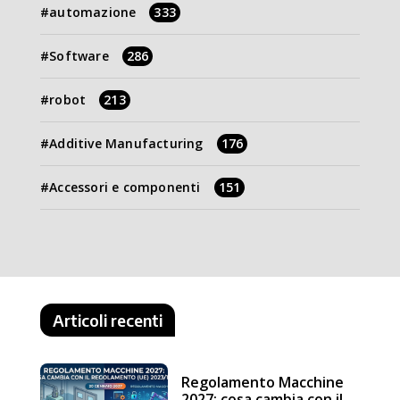
automazione
333
Software
286
robot
213
Additive Manufacturing
176
Accessori e componenti
151
Articoli recenti
Regolamento Macchine
2027: cosa cambia con il