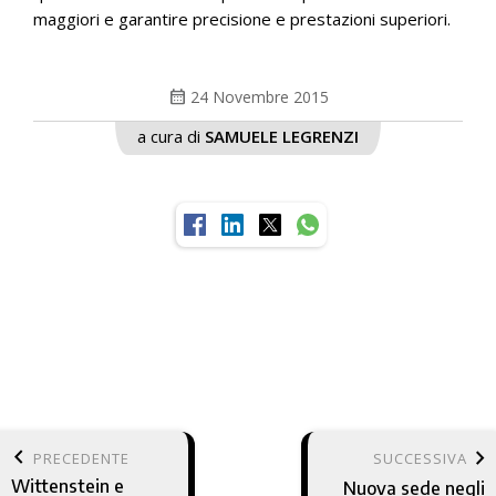
maggiori e garantire precisione e prestazioni superiori.
calendar_month
24 Novembre 2015
a cura di
SAMUELE LEGRENZI
keyboard_arrow_left
keyboard_arrow_right
PRECEDENTE
SUCCESSIVA
Wittenstein e
Nuova sede negli