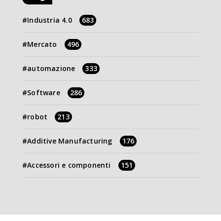
Industria 4.0
683
Mercato
496
automazione
333
Software
286
robot
213
Additive Manufacturing
176
Accessori e componenti
151