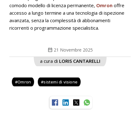
comodo modello di licenza permanente,
Omron
offre
accesso a lungo termine a una tecnologia di ispezione
avanzata, senza la complessità di abbonamenti
ricorrenti o programmazione specialistica.
calendar_month
21 Novembre 2025
a cura di
LORIS CANTARELLI
Omron
sistemi di visione