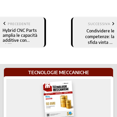
keyboard_arrow_left
keyboard_arrow_right
PRECEDENTE
SUCCESSIVA
Hybrid CNC Parts
Condividere le
amplia le capacità
competenze: la
additive con
sfida vinta da
Phillips
Seco durante ITI
TECNOLOGIE MECCANICHE