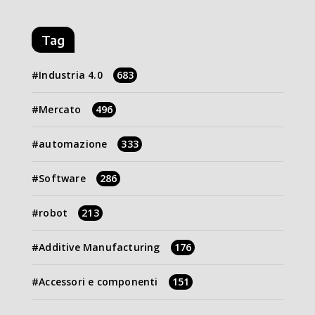
Tag
Industria 4.0
683
Mercato
496
automazione
333
Software
286
robot
213
Additive Manufacturing
176
Accessori e componenti
151