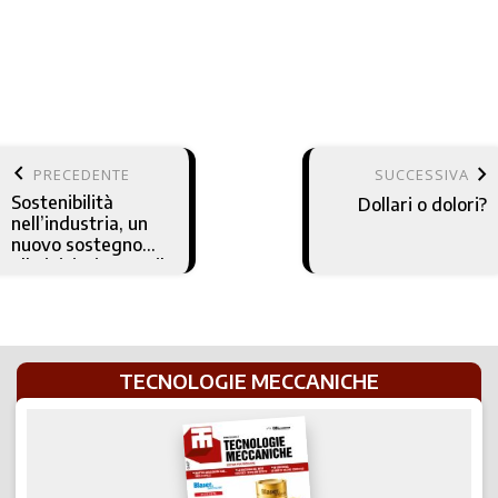
keyboard_arrow_left
keyboard_arrow_right
PRECEDENTE
SUCCESSIVA
Sostenibilità
Dollari o dolori?
nell’industria, un
nuovo sostegno
alle iniziative per il
Net Zero
TECNOLOGIE MECCANICHE