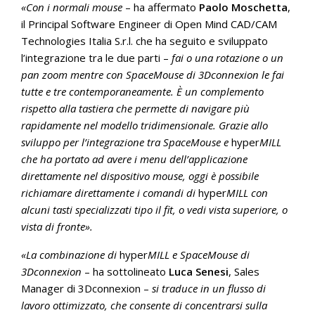
«Con i normali mouse
– ha affermato
Paolo Moschetta
,
il Principal Software Engineer di Open Mind CAD/CAM
Technologies Italia S.r.l. che ha seguito e sviluppato
l’integrazione tra le due parti –
fai o una rotazione o un
pan zoom mentre con SpaceMouse di 3Dconnexion le fai
tutte e tre contemporaneamente. È un complemento
rispetto alla tastiera che permette di navigare più
rapidamente nel modello tridimensionale. Grazie allo
sviluppo per l’integrazione tra SpaceMouse e
hyper
MILL
che ha portato ad avere i menu dell’applicazione
direttamente nel dispositivo mouse, oggi è possibile
richiamare direttamente i comandi di
hyper
MILL con
alcuni tasti specializzati tipo il fit, o vedi vista superiore, o
vista di fronte».
«La combinazione di
hyper
MILL e SpaceMouse di
3Dconnexion
– ha sottolineato
Luca Senesi
, Sales
Manager di 3Dconnexion –
si traduce in un flusso di
lavoro ottimizzato, che consente di concentrarsi sulla