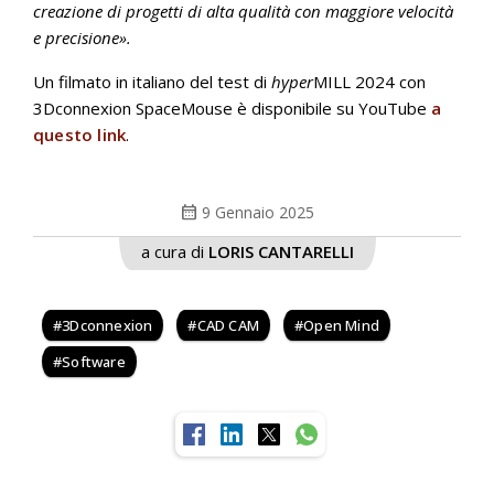
creazione di progetti di alta qualità con maggiore velocità
e precisione».
Un filmato in italiano del test di
hyper
MILL 2024 con
3Dconnexion SpaceMouse è disponibile su YouTube
a
questo link
.
calendar_month
9 Gennaio 2025
a cura di
LORIS CANTARELLI
3Dconnexion
CAD CAM
Open Mind
Software