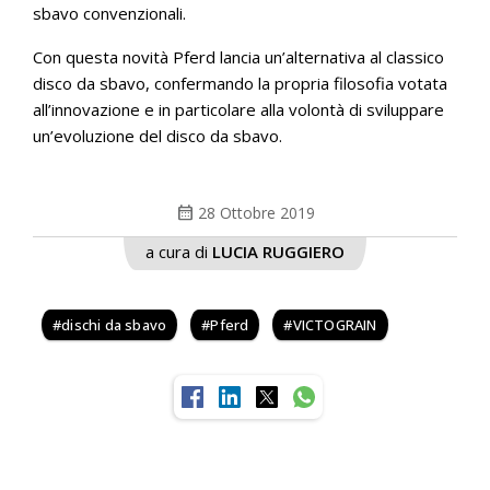
sbavo convenzionali.
Con questa novità Pferd lancia un’alternativa al classico
disco da sbavo, confermando la propria filosofia votata
all’innovazione e in particolare alla volontà di sviluppare
un’evoluzione del disco da sbavo.
calendar_month
28 Ottobre 2019
a cura di
LUCIA RUGGIERO
dischi da sbavo
Pferd
VICTOGRAIN