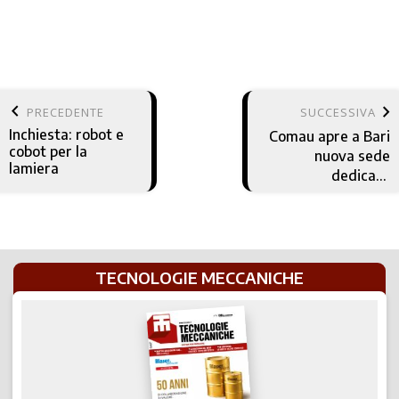
keyboard_arrow_left
keyboard_arrow_right
PRECEDENTE
SUCCESSIVA
Inchiesta: robot e
Comau apre a Bari
cobot per la
nuova sede
lamiera
dedicata
all’innovazione 4.0
TECNOLOGIE MECCANICHE