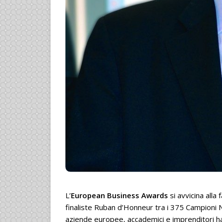
L’
European Business Awards
si avvicina all
finaliste Ruban d’Honneur tra i 375 Campioni N
aziende europee, accademici e imprenditori ha 