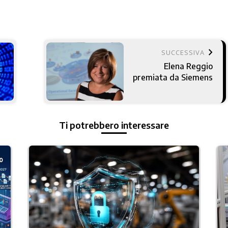
keyboard_arrow_right
SUCCESSIVA
Elena Reggio
premiata da Siemens
Ti potrebbero interessare