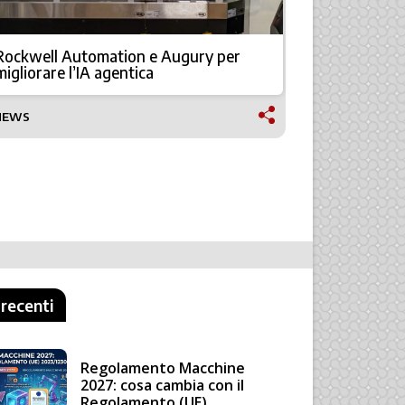
Rockwell Automation e Augury per
Soraluce a 
migliorare l’IA agentica
avanzate
NEWS
TECNOLOGI
 recenti
Regolamento Macchine
2027: cosa cambia con il
Regolamento (UE)