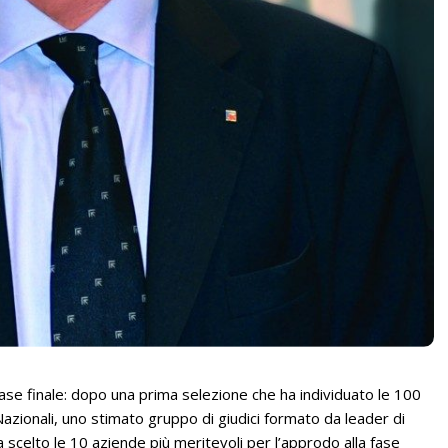
a fase finale: dopo una prima selezione che ha individuato le 100
azionali, uno stimato gruppo di giudici formato da leader di
scelto le 10 aziende più meritevoli per l’approdo alla fase