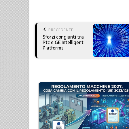
keyboard_arrow_left
PRECEDENTE
Sforzi congiunti tra
Ptc e GE Intelligent
Platforms